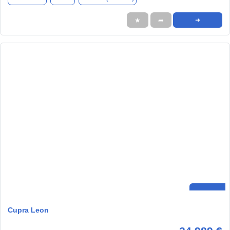
★
➦
➜
Cupra Leon