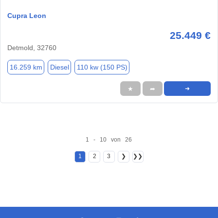
Cupra Leon
25.449 €
Detmold, 32760
16.259 km
Diesel
110 kw (150 PS)
★
➦
➜
1 - 10 von 26
1
2
3
❯
❯❯