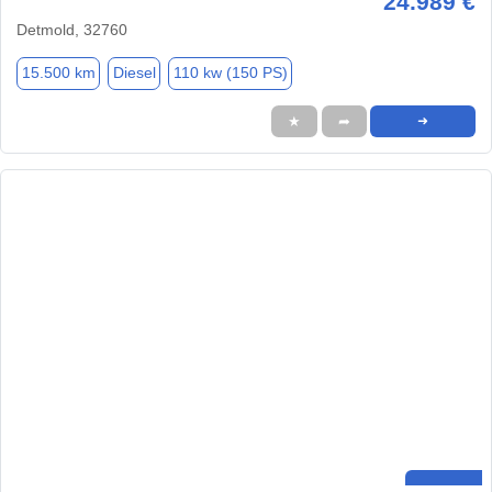
24.989 €
Detmold, 32760
15.500 km
Diesel
110 kw (150 PS)
★
➦
➜