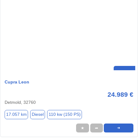
Cupra Leon
24.989 €
Detmold, 32760
17.057 km
Diesel
110 kw (150 PS)
★
➦
➜