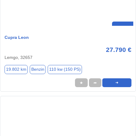
Cupra Leon
27.790 €
Lemgo, 32657
19.802 km
Benzin
110 kw (150 PS)
★
➦
➜