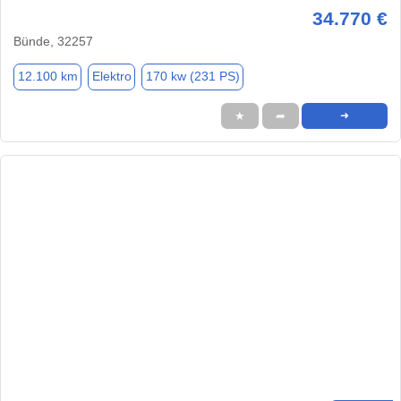
34.770 €
Bünde, 32257
12.100 km
Elektro
170 kw (231 PS)
★
➦
➜