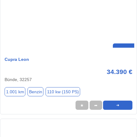
Cupra Leon
34.390 €
Bünde, 32257
1.001 km
Benzin
110 kw (150 PS)
★
➦
➜