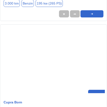
3.000 km
Benzin
195 kw (265 PS)
★
➦
➜
Cupra Born