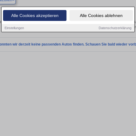
lzuflen
Finden Sie in Bad Salzuflen Ihren gebrauchten Camper
Alle Cookies akzeptieren
Alle Cookies ablehnen
en Sie in Bad Salzuflen gebrauchte Camper Fahrzeuge. Von Kleinwagen bis hin 
in Bad Salzuflen von privat und vo
Einstellungen
Datenschutzerklärung
onnten wir derzeit keine passenden Autos finden. Schauen Sie bald wieder vorb