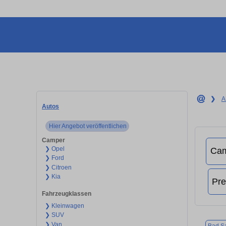
❯
A
Autos
Hier Angebot veröffentlichen
Camper
❯ Opel
❯ Ford
❯ Citroen
❯ Kia
Fahrzeugklassen
❯ Kleinwagen
❯ SUV
❯ Van