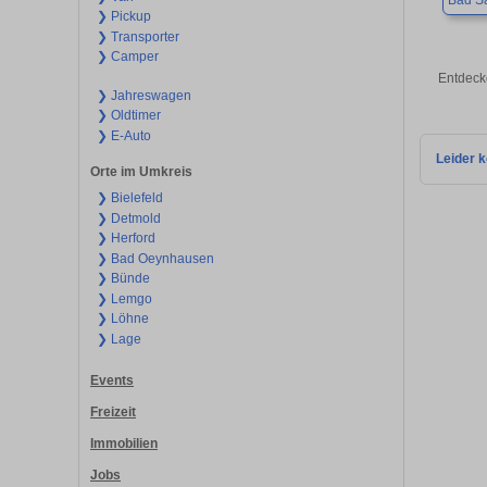
Bad Sa
❯ Pickup
❯ Transporter
❯ Camper
Entdeck
❯ Jahreswagen
❯ Oldtimer
❯ E-Auto
Leider k
Orte im Umkreis
❯ Bielefeld
❯ Detmold
❯ Herford
❯ Bad Oeynhausen
❯ Bünde
❯ Lemgo
❯ Löhne
❯ Lage
Events
Freizeit
Immobilien
Jobs