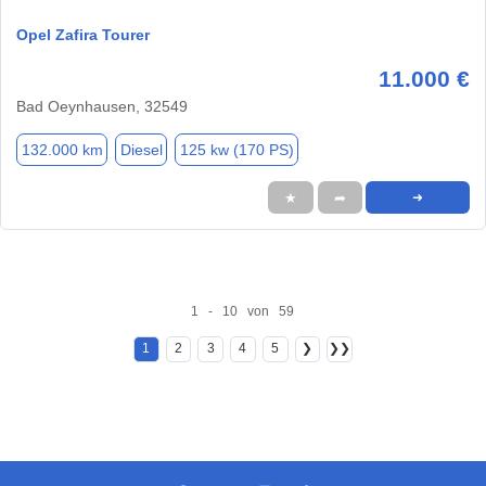
Opel Zafira Tourer
11.000 €
Bad Oeynhausen, 32549
132.000 km
Diesel
125 kw (170 PS)
★
➦
➜
1 - 10 von 59
1
2
3
4
5
❯
❯❯