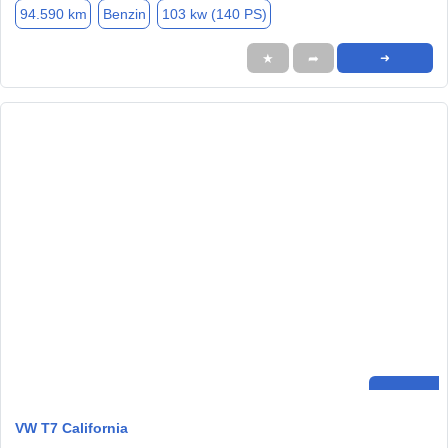
94.590 km
Benzin
103 kw (140 PS)
★
➦
➜
VW T7 California