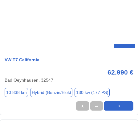
VW T7 California
62.990 €
Bad Oeynhausen, 32547
10.838 km
Hybrid (Benzin/Elekt
130 kw (177 PS)
★
➦
➜