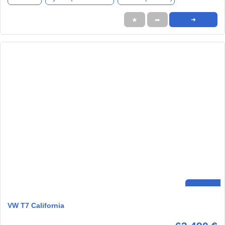
★
➦
➜
VW T7 California