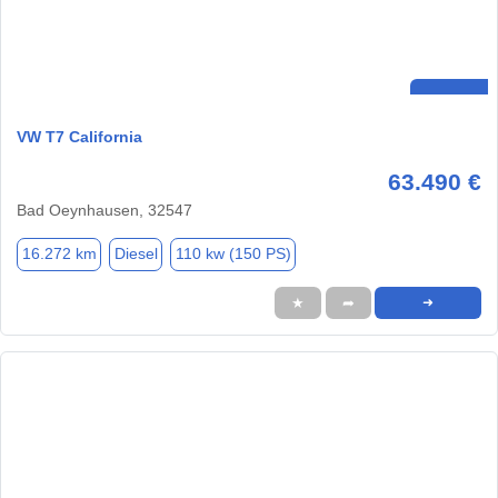
VW T7 California
63.490 €
Bad Oeynhausen, 32547
16.272 km
Diesel
110 kw (150 PS)
★
➦
➜