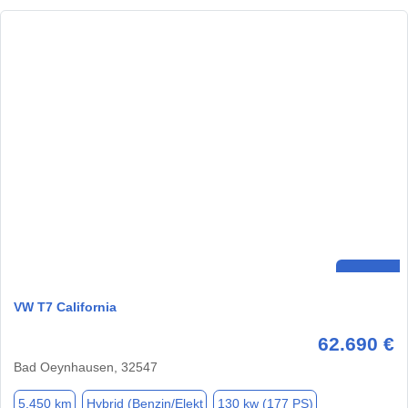
VW T7 California
62.690 €
Bad Oeynhausen, 32547
5.450 km
Hybrid (Benzin/Elekt
130 kw (177 PS)