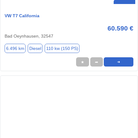
VW T7 California
60.590 €
Bad Oeynhausen, 32547
6.496 km
Diesel
110 kw (150 PS)
★
➦
➜