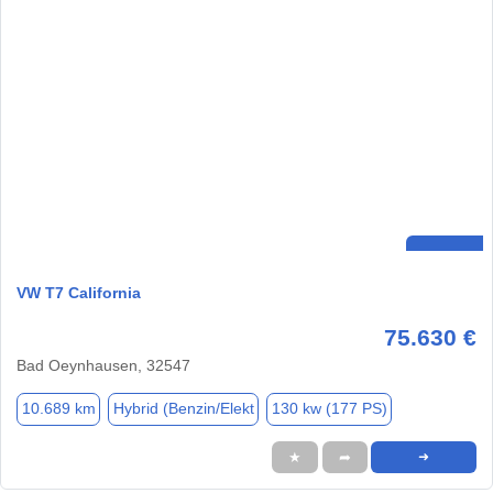
VW T7 California
75.630 €
Bad Oeynhausen, 32547
10.689 km
Hybrid (Benzin/Elekt
130 kw (177 PS)
★
➦
➜