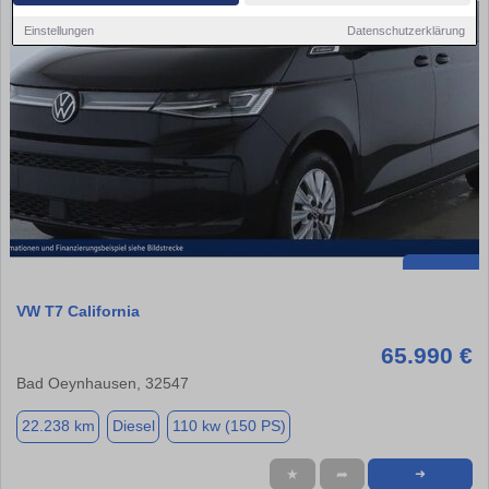
Einstellungen
Datenschutzerklärung
VW T7 California
65.990 €
Bad Oeynhausen, 32547
22.238 km
Diesel
110 kw (150 PS)
★
➦
➜