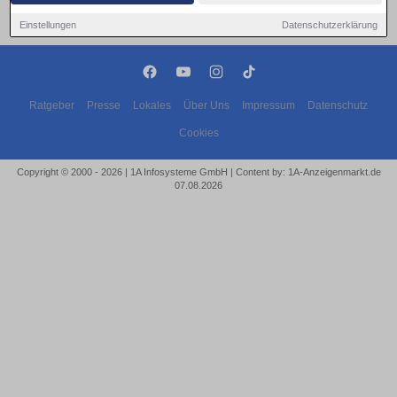
Einstellungen
Datenschutzerklärung
Ratgeber
Presse
Lokales
Über Uns
Impressum
Datenschutz
Cookies
Copyright © 2000 - 2026 | 1A Infosysteme GmbH | Content by: 1A-Anzeigenmarkt.de
07.08.2026