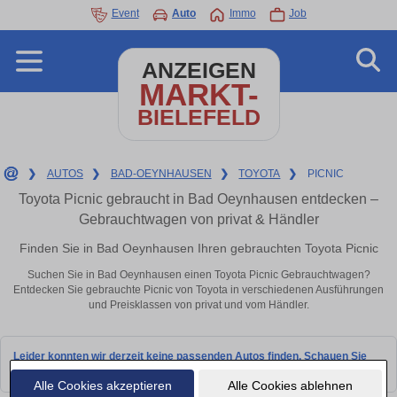
Event
Auto
Immo
Job
ANZEIGEN
MARKT-
BIELEFELD
❯
AUTOS
❯
BAD-OEYNHAUSEN
❯
TOYOTA
❯
PICNIC
Toyota Picnic gebraucht in Bad Oeynhausen entdecken –
Gebrauchtwagen von privat & Händler
Finden Sie in Bad Oeynhausen Ihren gebrauchten Toyota Picnic
Suchen Sie in Bad Oeynhausen einen Toyota Picnic Gebrauchtwagen?
Entdecken Sie gebrauchte Picnic von Toyota in verschiedenen Ausführungen
und Preisklassen von privat und vom Händler.
Leider konnten wir derzeit keine passenden Autos finden. Schauen Sie
bald wieder vorbei!
Alle Cookies akzeptieren
Alle Cookies ablehnen