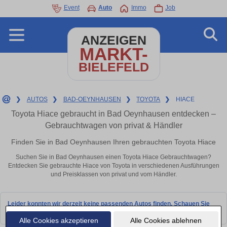
Event
Auto
Immo
Job
ANZEIGEN
MARKT-
BIELEFELD
❯
AUTOS
❯
BAD-OEYNHAUSEN
❯
TOYOTA
❯
HIACE
Toyota Hiace gebraucht in Bad Oeynhausen entdecken –
Gebrauchtwagen von privat & Händler
Finden Sie in Bad Oeynhausen Ihren gebrauchten Toyota Hiace
Suchen Sie in Bad Oeynhausen einen Toyota Hiace Gebrauchtwagen?
Entdecken Sie gebrauchte Hiace von Toyota in verschiedenen Ausführungen
und Preisklassen von privat und vom Händler.
Leider konnten wir derzeit keine passenden Autos finden. Schauen Sie
bald wieder vorbei!
Alle Cookies akzeptieren
Alle Cookies ablehnen