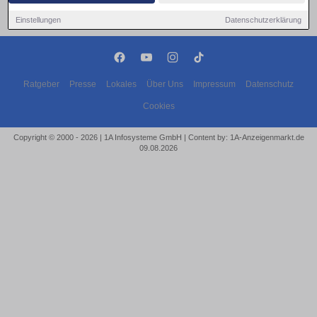
Einstellungen
Datenschutzerklärung
Ratgeber
Presse
Lokales
Über Uns
Impressum
Datenschutz
Cookies
Copyright © 2000 - 2026 | 1A Infosysteme GmbH | Content by: 1A-Anzeigenmarkt.de
09.08.2026