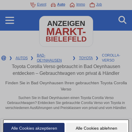
Event
Auto
Immo
Job
ANZEIGEN
MARKT-
BIELEFELD
BAD-
COROLLA-
❯
AUTOS
❯
❯
TOYOTA
❯
OEYNHAUSEN
VERSO
Toyota Corolla Verso gebraucht in Bad Oeynhausen
entdecken – Gebrauchtwagen von privat & Händler
Finden Sie in Bad Oeynhausen Ihren gebrauchten Toyota Corolla
Verso
Suchen Sie in Bad Oeynhausen einen Toyota Corolla Verso
Gebrauchtwagen? Entdecken Sie gebrauchte Corolla Verso von Toyota in
verschiedenen Ausführungen und Preisklassen von privat und vom Händler.
Leider konnten wir derzeit keine passenden Autos finden. Schauen Sie
Alle Cookies akzeptieren
Alle Cookies ablehnen
bald wieder vorbei!