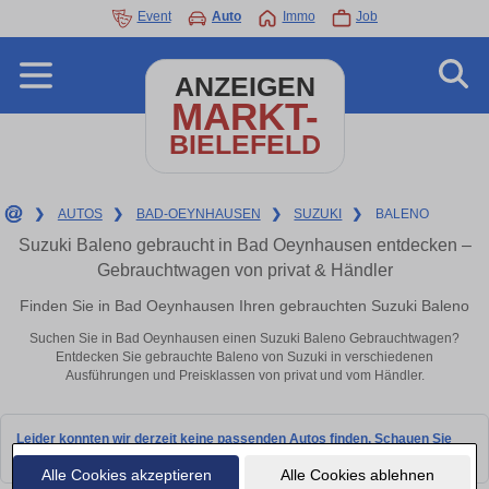
Event
Auto
Immo
Job
ANZEIGEN
MARKT-
BIELEFELD
❯
AUTOS
❯
BAD-OEYNHAUSEN
❯
SUZUKI
❯
BALENO
Suzuki Baleno gebraucht in Bad Oeynhausen entdecken –
Gebrauchtwagen von privat & Händler
Finden Sie in Bad Oeynhausen Ihren gebrauchten Suzuki Baleno
Suchen Sie in Bad Oeynhausen einen Suzuki Baleno Gebrauchtwagen?
Entdecken Sie gebrauchte Baleno von Suzuki in verschiedenen
Ausführungen und Preisklassen von privat und vom Händler.
Leider konnten wir derzeit keine passenden Autos finden. Schauen Sie
bald wieder vorbei!
Alle Cookies akzeptieren
Alle Cookies ablehnen