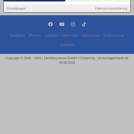
Einstellungen
Datenschutzerklärung
Ratgeber
Presse
Lokales
Über Uns
Impressum
Datenschutz
Cookies
Copyright © 2000 - 2026 | 1A Infosysteme GmbH | Content by: 1A-Anzeigenmarkt.de
06.08.2026