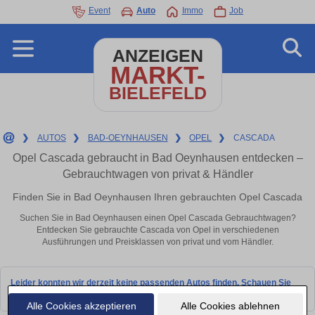
Event
Auto
Immo
Job
ANZEIGEN
MARKT-
BIELEFELD
❯
AUTOS
❯
BAD-OEYNHAUSEN
❯
OPEL
❯
CASCADA
Opel Cascada gebraucht in Bad Oeynhausen entdecken –
Gebrauchtwagen von privat & Händler
Finden Sie in Bad Oeynhausen Ihren gebrauchten Opel Cascada
Suchen Sie in Bad Oeynhausen einen Opel Cascada Gebrauchtwagen?
Entdecken Sie gebrauchte Cascada von Opel in verschiedenen
Ausführungen und Preisklassen von privat und vom Händler.
Leider konnten wir derzeit keine passenden Autos finden. Schauen Sie
bald wieder vorbei!
Alle Cookies akzeptieren
Alle Cookies ablehnen