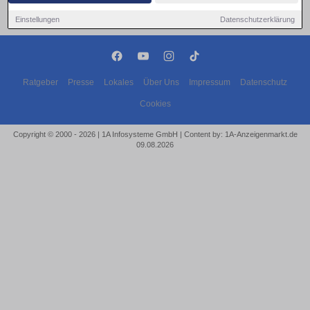
Einstellungen
Datenschutzerklärung
Ratgeber
Presse
Lokales
Über Uns
Impressum
Datenschutz
Cookies
Copyright © 2000 - 2026 | 1A Infosysteme GmbH | Content by: 1A-Anzeigenmarkt.de
09.08.2026