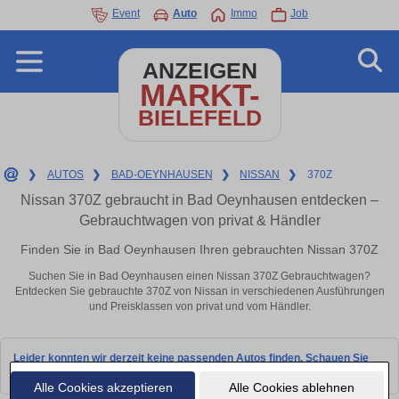
Event
Auto
Immo
Job
ANZEIGEN
MARKT-
BIELEFELD
❯
AUTOS
❯
BAD-OEYNHAUSEN
❯
NISSAN
❯
370Z
Nissan 370Z gebraucht in Bad Oeynhausen entdecken –
Gebrauchtwagen von privat & Händler
Finden Sie in Bad Oeynhausen Ihren gebrauchten Nissan 370Z
Suchen Sie in Bad Oeynhausen einen Nissan 370Z Gebrauchtwagen?
Entdecken Sie gebrauchte 370Z von Nissan in verschiedenen Ausführungen
und Preisklassen von privat und vom Händler.
Leider konnten wir derzeit keine passenden Autos finden. Schauen Sie
bald wieder vorbei!
Alle Cookies akzeptieren
Alle Cookies ablehnen