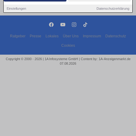
Einstellungen
Datenschutzerklärung
Ratgeber
Presse
Lokales
Über Uns
Impressum
Datenschutz
Cookies
Copyright © 2000 - 2026 | 1A Infosysteme GmbH | Content by: 1A-Anzeigenmarkt.de
07.08.2026