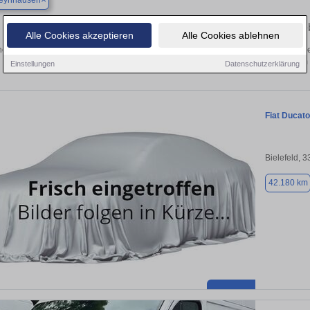
eynhausen
Finden Sie in Bad Oeynhausen Ihren ge
Alle Cookies akzeptieren
Alle Cookies ablehnen
en Sie in Bad Oeynhausen einen Fiat Ducato Gebrauchtwagen? Entdecken Sie ge
Preisklassen von privat und vom
Einstellungen
Datenschutzerklärung
Fiat Ducato
Bielefeld, 
42.180 km