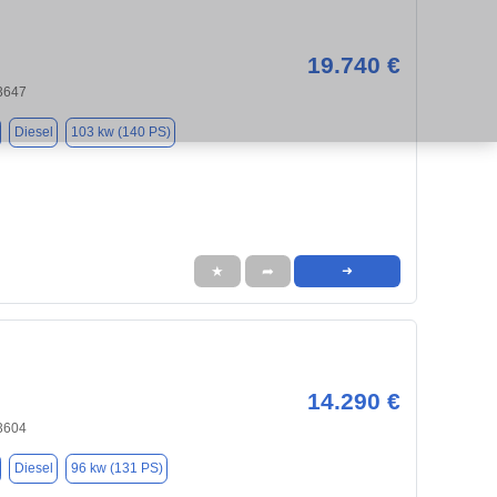
19.740 €
33647
Diesel
103 kw (140 PS)
★
➦
➜
14.290 €
33604
Diesel
96 kw (131 PS)