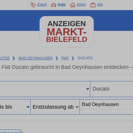
Event
Auto
Immo
Job
ANZEIGEN
MARKT-
BIELEFELD
UTOS
❯
BAD-OEYNHAUSEN
❯
FIAT
❯
DUCATO
Fiat Ducato gebraucht in Bad Oeynhausen entdecken –
×