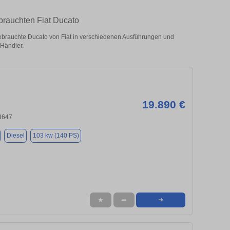
brauchten Fiat Ducato
brauchte Ducato von Fiat in verschiedenen Ausführungen und
 Händler.
19.890 €
33647
Diesel
103 kw (140 PS)
★
➦
➜