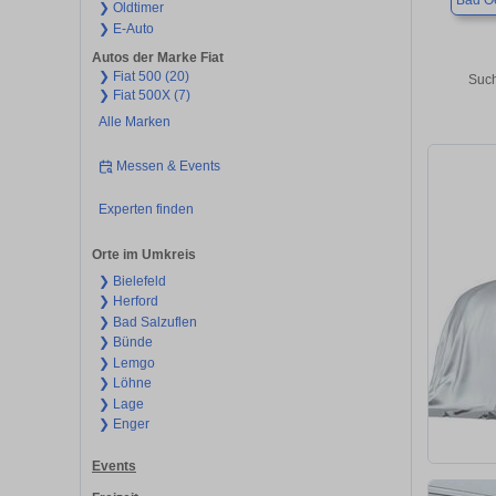
Bad O
❯ Oldtimer
❯ E-Auto
Autos der Marke Fiat
❯ Fiat 500 (20)
Such
❯ Fiat 500X (7)
Alle Marken
Messen & Events
Experten finden
Orte im Umkreis
❯ Bielefeld
❯ Herford
❯ Bad Salzuflen
❯ Bünde
❯ Lemgo
❯ Löhne
❯ Lage
❯ Enger
Events